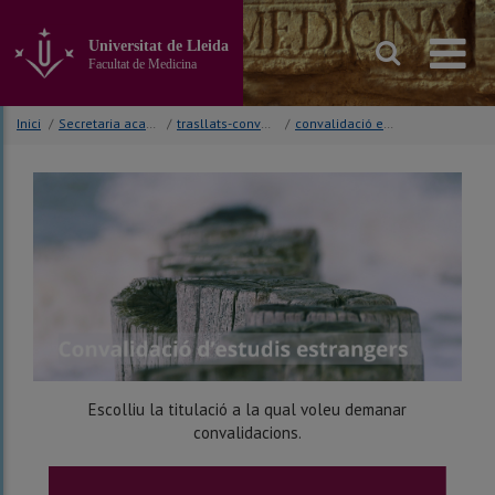
Anar
al
Universitat de Lleida
contingut
Facultat de Medicina
principal
de
la
Inici
/
Secretaria acadèmica
/
trasllats-convalidacions
/
convalidació estudis estrangers
pàgina
Escolliu la titulació a la qual voleu demanar
convalidacions.