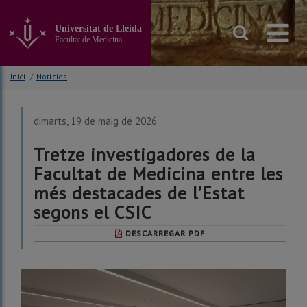
Anar
al
Universitat de Lleida
contingut
Facultat de Medicina
principal
de
la
Inici
/
Notícies
pàgina
dimarts, 19 de maig de 2026
Tretze investigadores de la
Facultat de Medicina entre les
més destacades de l’Estat
segons el CSIC
DESCARREGAR PDF