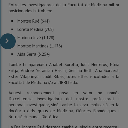
Entre les investigadores de la Facultat de Medicina millor
posicionades hi trobem:
Montse Rué (641)
Loreta Medina (708)
Mariona Jové (1.128)
Montse Martínez (1.476)
Aida Serra (3.254)
També hi apareixen Anabel Sorolla, Judit Herreros, Núria
Eritja, Andree Yeramian Hakim, Gemma Bellí, Ana Garcerà,
Ester Vilaprinyó i Judit Ribas, totes elles vinculades a la
Facultat de Medicina i/o a l’IRBLleida.
Aquest reconeixement posa en valor no només
l’excel·lència investigadora del nostre professorat i
personal investigador, sinó també la seva implicació en la
docència dels graus de Medicina, Ciències Biomèdiques i
Nutrició Humana i Dietètica.
La Dra. Montse Rué destaca també el vincle entre recerca i