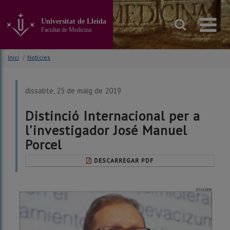
Anar
al
Universitat de Lleida
contingut
Facultat de Medicina
principal
de
la
Inici
/
Notícies
pàgina
dissabte, 25 de maig de 2019
Distinció Internacional per a
l'investigador José Manuel
Porcel
DESCARREGAR PDF